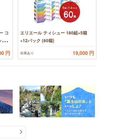
ー コ
エリエール ティシュー 180組×5箱
ック
×12パック (60箱)
レッ
00 円
19,000 円
在庫あり
％ 香