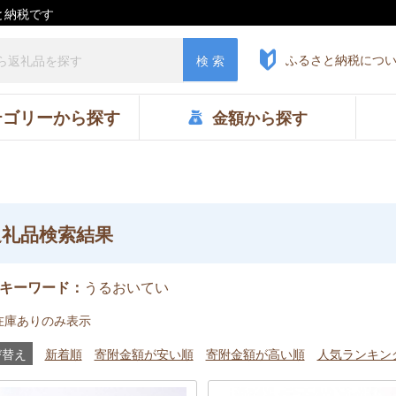
と納税です
ふるさと納税につ
検 索
テゴリーから
探す
金額から
探す
返礼品検索結果
うるおいてい
キーワード：
在庫ありのみ表示
び替え
新着順
寄附金額が安い順
寄附金額が高い順
人気ランキン