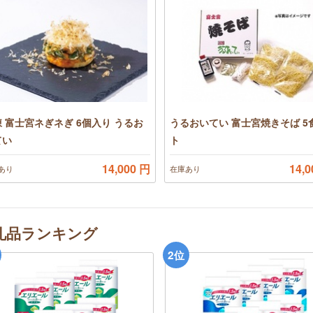
 富士宮ネぎネぎ 6個入り うるお
うるおいてい 富士宮焼きそば 5
てい
ト
14,000 円
14,
あり
在庫あり
礼品ランキング
2
位